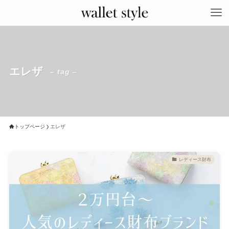
エレザ
– tag –
トップページ
エレザ
レディース財布