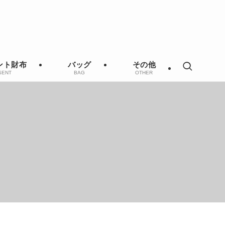
ント財布
バッグ
その他
SENT
BAG
OTHER