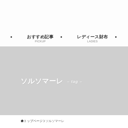
おすすめ記事
レディース財布
PICKUP
LADIES
ソルソマーレ
– tag –
トップページ
ソルソマーレ